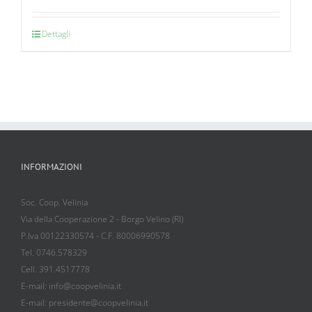
Dettagli
INFORMAZIONI
Soc. Coop. Velinia
Via della Cooperazione 2 - Borgo Velino (RI)
P.Iva 00122330574 - C.F. 80006990578
Tel. 0746.578329
Cell. 391.4517778
E-mail: info@coopvelinia.it
E-mail: presidente@coopvelinia.it