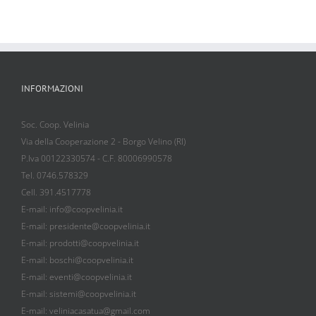
INFORMAZIONI
Soc. Coop. Velinia
Via della Cooperazione 2 - Borgo Velino (RI)
P.Iva 00122330574 - C.F. 80006990578
Tel. 0746.578329
Cell. 391.4517778
E-mail: info@coopvelinia.it
E-mail: presidente@coopvelinia.it
E-mail: prodotti@coopvelinia.it
E-mail: boschi@coopvelinia.it
E-mail: eventi@coopvelinia.it
E-mail: sistemi@coopvelinia.it
E-mail: veliniacasatua@gmail.com