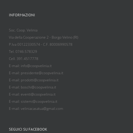
INFORMAZIONI
Soc. Coop. Velinia
Via della Cooperazione 2 - Borgo Velino (RI)
P.Iva 00122330574 - C.F. 80006990578
Tel. 0746.578329
Cell. 391.4517778
E-mail: info@coopvelinia.it
E-mail: presidente@coopvelinia.it
E-mail: prodotti@coopvelinia.it
E-mail: boschi@coopvelinia.it
E-mail: eventi@coopvelinia.it
E-mail: sistemi@coopvelinia.it
E-mail: veliniacasatua@gmail.com
SEGUICI SU FACEBOOK