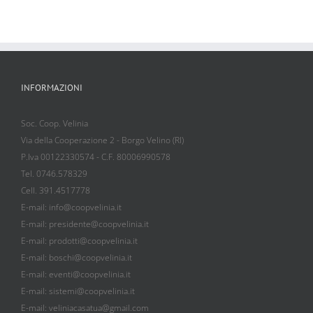
INFORMAZIONI
Soc. Coop. Velinia
Via della Cooperazione 2 - Borgo Velino (RI)
P.Iva 00122330574 - C.F. 80006990578
Tel. 0746.578329
Cell. 391.4517778
E-mail: info@coopvelinia.it
E-mail: presidente@coopvelinia.it
E-mail: prodotti@coopvelinia.it
E-mail: boschi@coopvelinia.it
E-mail: eventi@coopvelinia.it
E-mail: sistemi@coopvelinia.it
E-mail: veliniacasatua@gmail.com