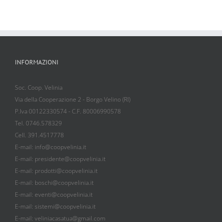
INFORMAZIONI
Soc. Coop. Velinia
Via della Cooperazione 2 - Borgo Velino (RI)
P.Iva 00122330574 - C.F. 80006990578
Tel. 0746.578329
Cell. 391.4517778
E-mail: info@coopvelinia.it
E-mail: presidente@coopvelinia.it
E-mail: prodotti@coopvelinia.it
E-mail: boschi@coopvelinia.it
E-mail: eventi@coopvelinia.it
E-mail: sistemi@coopvelinia.it
E-mail: veliniacasatua@gmail.com