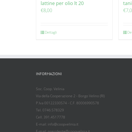
lattine per olio lt 20
tani
€
8,00
€
7,
Dettagli
Det
INFORMAZIONI
Soc. Coop. Velinia
Via della Cooperazione 2 - Borgo Velino (RI)
P.Iva 00122330574 - C.F. 80006990578
Tel. 0746.578329
Cell. 391.4517778
E-mail: info@coopvelinia.it
E-mail: presidente@coopvelinia.it