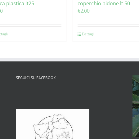
ca plastica lt25
coperchio bidone lt 50
00
€
2,00
tagli
Dettagli
SEGUICI SU FACEBOOK