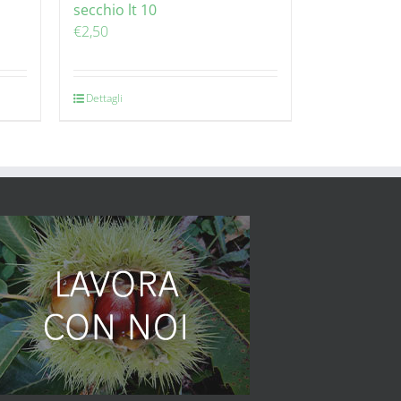
secchio lt 10
€
2,50
Dettagli