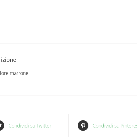
izione
olore marrone
Condividi su Twitter
Condividi su Pintere