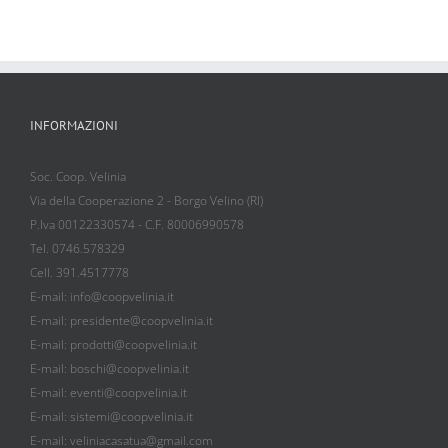
INFORMAZIONI
Soc. Coop. Velinia
Via della Cooperazione 2 - Borgo Velino (RI)
P.Iva 00122330574 - C.F. 80006990578
Tel. 0746.578329
Cell. 391.4517778
E-mail: info@coopvelinia.it
E-mail: presidente@coopvelinia.it
E-mail: prodotti@coopvelinia.it
E-mail: boschi@coopvelinia.it
E-mail: eventi@coopvelinia.it
E-mail: sistemi@coopvelinia.it
E-mail: veliniacasatua@gmail.com