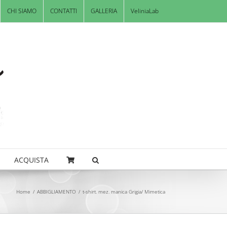
CHI SIAMO
CONTATTI
GALLERIA
VeliniaLab
ACQUISTA
Home
/
ABBIGLIAMENTO
/
t-shirt. mez. manica Grigia/ Mimetica