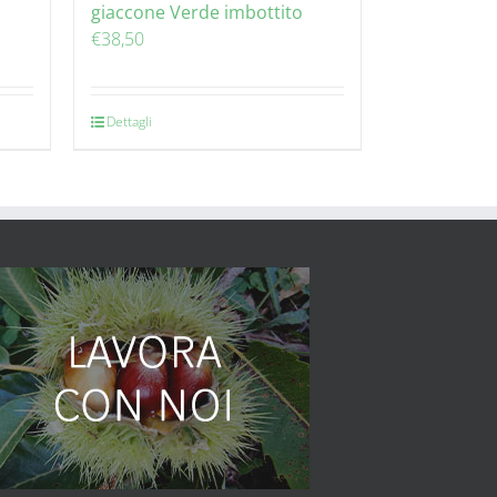
giaccone Verde imbottito
€
38,50
Dettagli