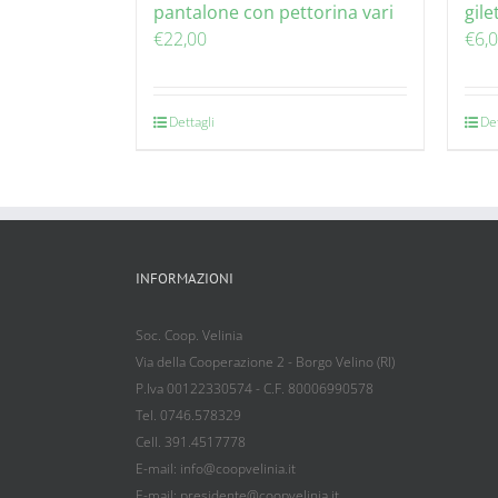
pantalone con pettorina vari
gile
€
22,00
€
6,
Dettagli
Det
INFORMAZIONI
Soc. Coop. Velinia
Via della Cooperazione 2 - Borgo Velino (RI)
P.Iva 00122330574 - C.F. 80006990578
Tel. 0746.578329
Cell. 391.4517778
E-mail: info@coopvelinia.it
E-mail: presidente@coopvelinia.it