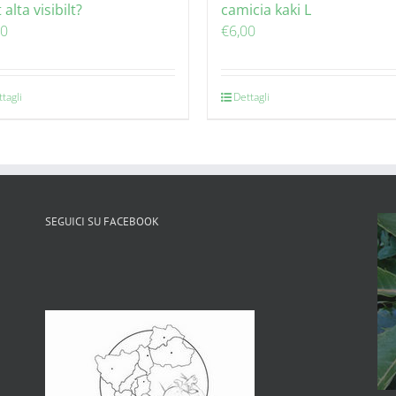
t alta visibilt?
camicia kaki L
00
€
6,00
tagli
Dettagli
SEGUICI SU FACEBOOK