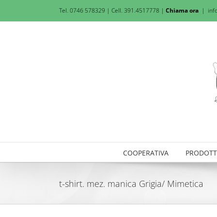
Salta
Tel. 0746 578329 | Cell. 391.4517778 |
Chiama ora
|
inf
al
contenuto
COOPERATIVA
PRODOTT
t-shirt. mez. manica Grigia/ Mimetica