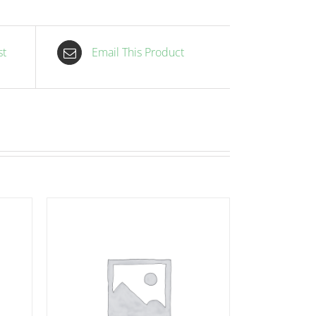
st
Email This Product