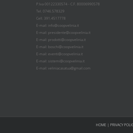
P.Iva 00122330574 - C.F. 80006990578
Tel. 0746.578329
Cell. 391.4517778
E-mail: info@coopvelinia.it
E-mail: presidente@coopvelinia.it
E-mail: prodotti@coopvelinia.it
E-mail: boschi@coopvelinia.it
E-mail: eventi@coopvelinia.it
E-mail: sistemi@coopvelinia.it
E-mail: veliniacasatua@gmail.com
HOME
|
PRIVACY POLI