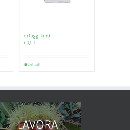
ortaggi km0
€
0,00
Dettagli