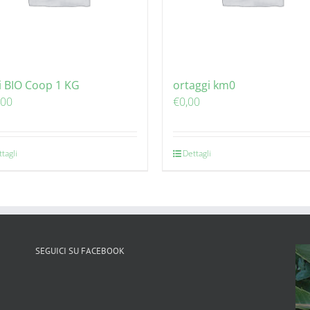
i BIO Coop 1 KG
ortaggi km0
,00
€
0,00
tagli
Dettagli
SEGUICI SU FACEBOOK