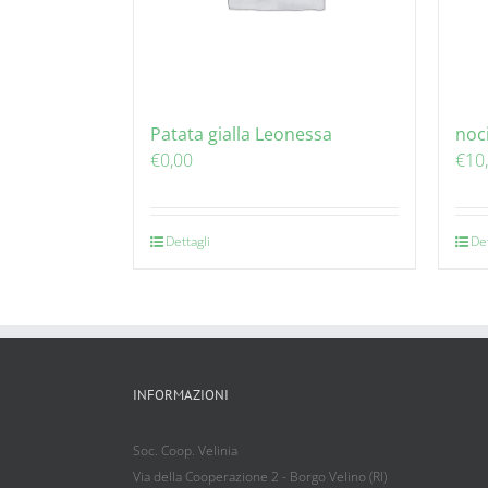
Patata gialla Leonessa
noc
€
0,00
€
10
Dettagli
Det
INFORMAZIONI
Soc. Coop. Velinia
Via della Cooperazione 2 - Borgo Velino (RI)