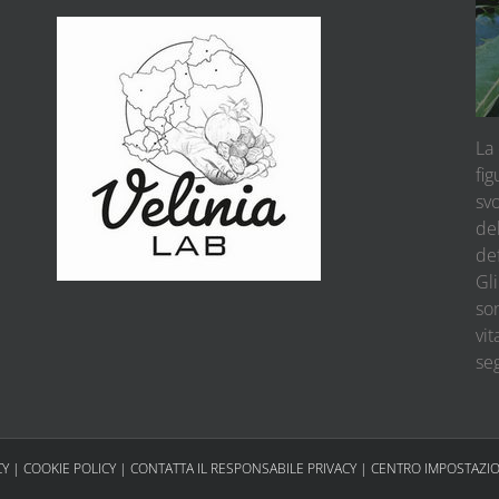
La 
fig
sv
del
def
Gli
son
vit
se
CY
|
COOKIE POLICY
|
CONTATTA IL RESPONSABILE PRIVACY
|
CENTRO IMPOSTAZIO