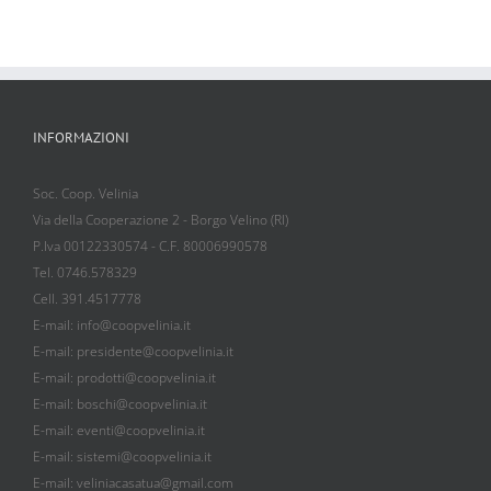
INFORMAZIONI
Soc. Coop. Velinia
Via della Cooperazione 2 - Borgo Velino (RI)
P.Iva 00122330574 - C.F. 80006990578
Tel. 0746.578329
Cell. 391.4517778
E-mail: info@coopvelinia.it
E-mail: presidente@coopvelinia.it
E-mail: prodotti@coopvelinia.it
E-mail: boschi@coopvelinia.it
E-mail: eventi@coopvelinia.it
E-mail: sistemi@coopvelinia.it
E-mail: veliniacasatua@gmail.com