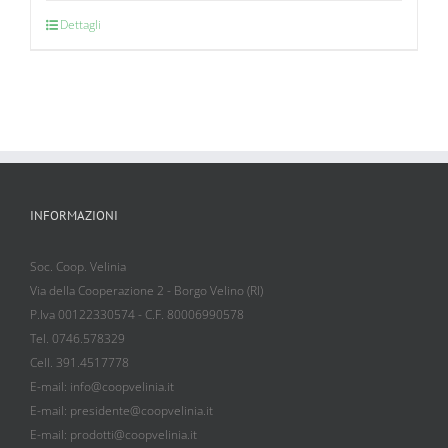
Dettagli
INFORMAZIONI
Soc. Coop. Velinia
Via della Cooperazione 2 - Borgo Velino (RI)
P.Iva 00122330574 - C.F. 80006990578
Tel. 0746.578329
Cell. 391.4517778
E-mail: info@coopvelinia.it
E-mail: presidente@coopvelinia.it
E-mail: prodotti@coopvelinia.it