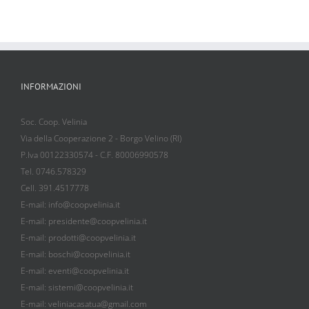
INFORMAZIONI
Soc. Coop. Velinia
Via della Cooperazione 2 - Borgo Velino (RI)
P.Iva 00122330574 - C.F. 80006990578
Tel. 0746.578329
Cell. 391.4517778
E-mail: info@coopvelinia.it
E-mail: presidente@coopvelinia.it
E-mail: prodotti@coopvelinia.it
E-mail: boschi@coopvelinia.it
E-mail: eventi@coopvelinia.it
E-mail: sistemi@coopvelinia.it
E-mail: veliniacasatua@gmail.com