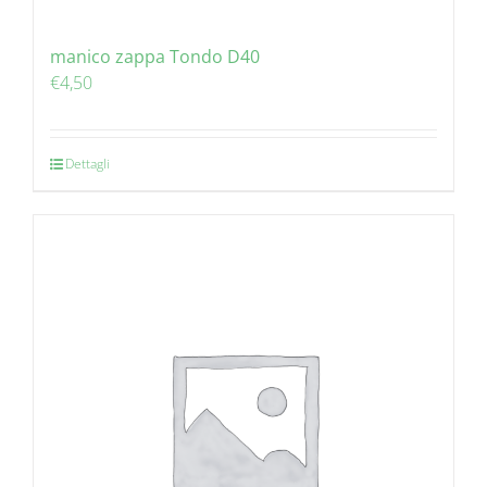
manico zappa Tondo D40
€
4,50
Dettagli