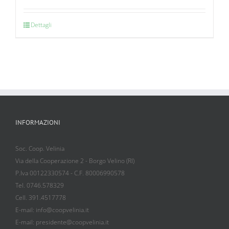
Dettagli
INFORMAZIONI
Soc. Coop. Velinia
Via della Cooperazione 2 - Borgo Velino (RI)
P.Iva 00122330574 - C.F. 80006990578
Tel. 0746.578329
Cell. 391.4517778
E-mail: info@coopvelinia.it
E-mail: presidente@coopvelinia.it