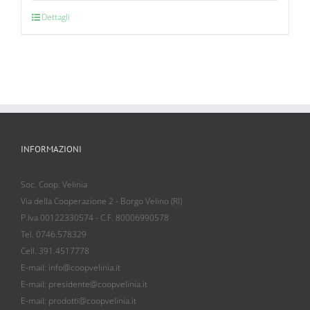
Dettagli
INFORMAZIONI
Soc. Coop. Velinia
Via della Cooperazione 2 - Borgo Velino (RI)
P.Iva 00122330574 - C.F. 80006990578
Tel. 0746.578329
Cell. 391.4517778
E-mail: info@coopvelinia.it
E-mail: presidente@coopvelinia.it
E-mail: prodotti@coopvelinia.it