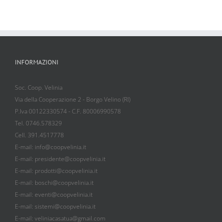
INFORMAZIONI
Soc. Coop. Velinia
Via della Cooperazione 2 - Borgo Velino (RI)
P.Iva 00122330574 - C.F. 80006990578
Tel. 0746.578329
Cell. 391.4517778
E-mail: info@coopvelinia.it
E-mail: presidente@coopvelinia.it
E-mail: prodotti@coopvelinia.it
E-mail: boschi@coopvelinia.it
E-mail: eventi@coopvelinia.it
E-mail: sistemi@coopvelinia.it
E-mail: veliniacasatua@gmail.com