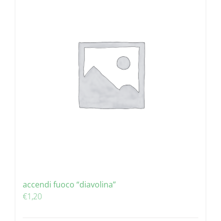
accendi fuoco “diavolina”
€
1,20