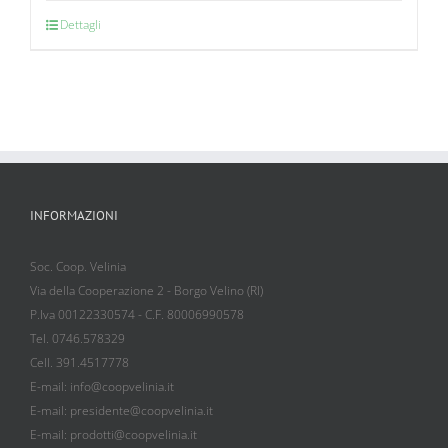
Dettagli
INFORMAZIONI
Soc. Coop. Velinia
Via della Cooperazione 2 - Borgo Velino (RI)
P.Iva 00122330574 - C.F. 80006990578
Tel. 0746.578329
Cell. 391.4517778
E-mail: info@coopvelinia.it
E-mail: presidente@coopvelinia.it
E-mail: prodotti@coopvelinia.it