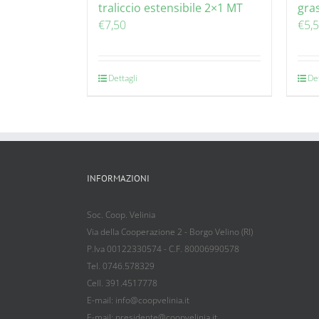
traliccio estensibile 2×1 MT
gra
€
7,50
€
5,
Dettagli
Det
INFORMAZIONI
Soc. Coop. Velinia
Via della Cooperazione 2 - Borgo Velino (RI)
P.Iva 00122330574 - C.F. 80006990578
Tel. 0746.578329
Cell. 391.4517778
E-mail: info@coopvelinia.it
E-mail: presidente@coopvelinia.it