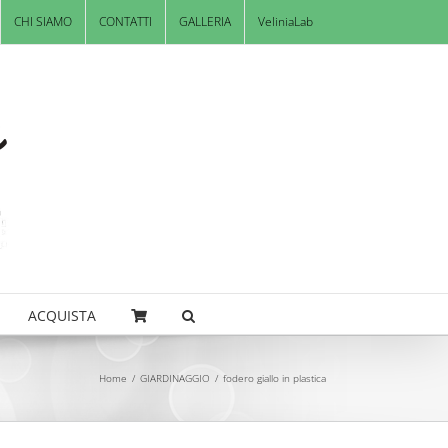
CHI SIAMO
CONTATTI
GALLERIA
VeliniaLab
ACQUISTA
Home
/
GIARDINAGGIO
/
fodero giallo in plastica