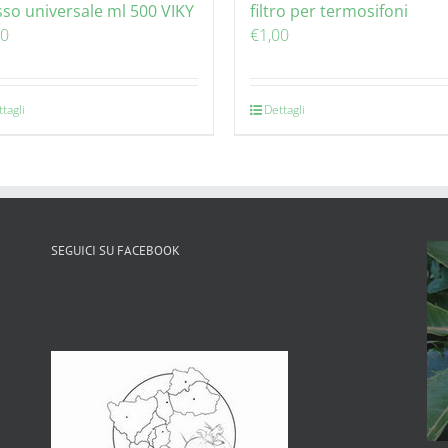
sso universale ml 500 VIKY
filtro per termosifoni
50
€
1,00
tagli
Dettagli
SEGUICI SU FACEBOOK