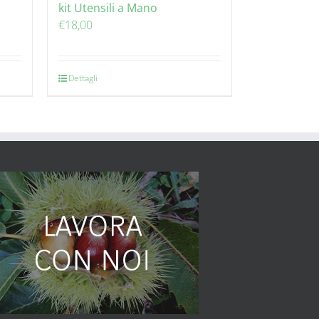
kit Utensili a Mano
€
18,00
Dettagli