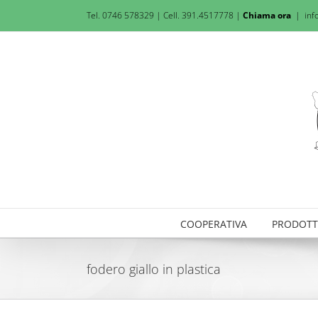
Salta
Tel. 0746 578329 | Cell. 391.4517778 |
Chiama ora
|
inf
al
contenuto
COOPERATIVA
PRODOTT
fodero giallo in plastica