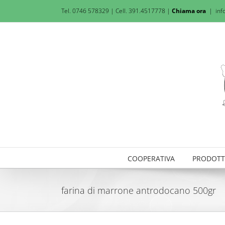
Salta
Tel. 0746 578329 | Cell. 391.4517778 |
Chiama ora
|
inf
al
contenuto
COOPERATIVA
PRODOTT
farina di marrone antrodocano 500gr