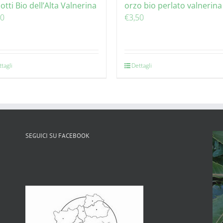
otti Bio dell’Alta Valnerina
orzo bio perlato valnerina
00
€
3,50
tagli
Dettagli
SEGUICI SU FACEBOOK