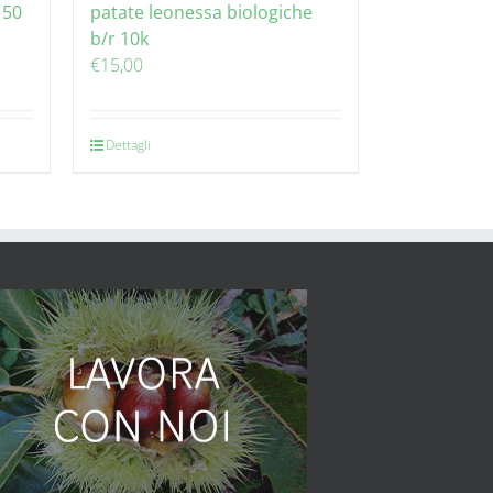
 50
patate leonessa biologiche
b/r 10k
€
15,00
Dettagli