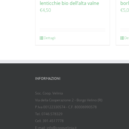
lenticchie bio dell’alta valne
borl
€
4,50
€
5,
Dettagli
Det
INFORMAZIONI
Soc. Coop. Velinia
Via della Cooperazione 2 - Borgo Velino (RI)
P.Iva 00122330574 - C.F. 80006990578
Tel. 0746.578329
Cell. 391.4517778
E-mail: info@coopvelinia.it