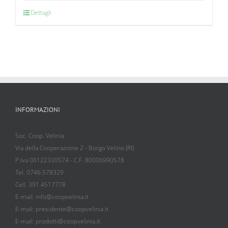
Dettagli
INFORMAZIONI
Soc. Coop. Velinia
Via della Cooperazione 2 - Borgo Velino (RI)
P.Iva 00122330574 - C.F. 80006990578
Tel. 0746.578329
Cell. 391.4517778
E-mail: info@coopvelinia.it
E-mail: presidente@coopvelinia.it
E-mail: prodotti@coopvelinia.it