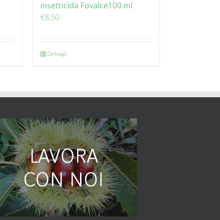
insetticida Fovalce100 ml
€
8,50
Dettagli