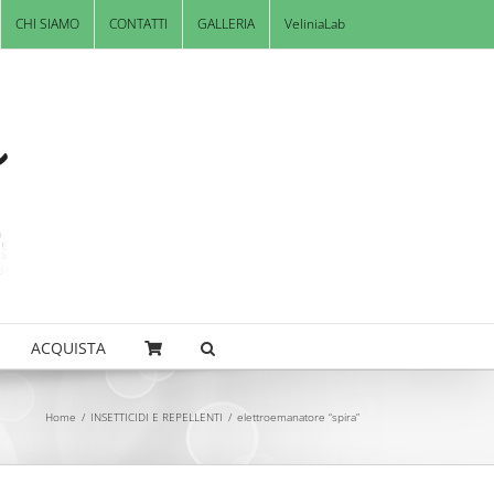
CHI SIAMO
CONTATTI
GALLERIA
VeliniaLab
ACQUISTA
Home
/
INSETTICIDI E REPELLENTI
/
elettroemanatore “spira”