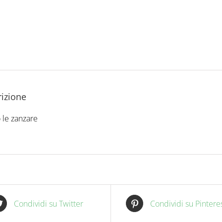
izione
 le zanzare
Condividi su Twitter
Condividi su Pintere