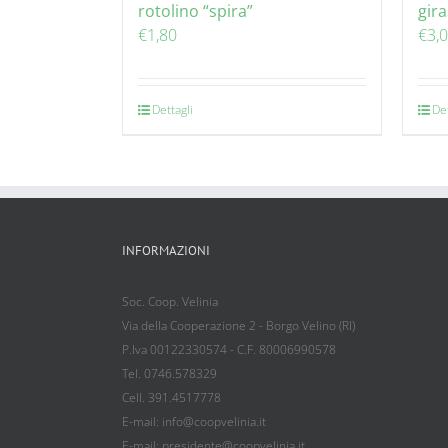
rotolino “spira”
gir
€
1,80
€
3,
Dettagli
Det
INFORMAZIONI
Soc. Coop. Velinia
Via della Cooperazione 2 - Borgo Velino (RI)
P.Iva 00122330574 - C.F. 80006990578
Tel. 0746.578329
Cell. 391.4517778
E-mail: info@coopvelinia.it
E-mail: presidente@coopvelinia.it