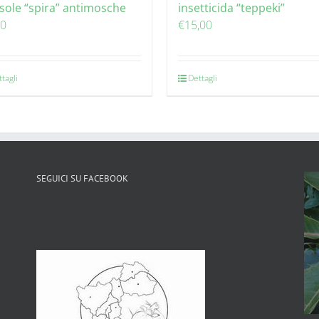
asole “spira” antimosche
insetticida “teppeki”
00
€
15,00
tagli
Dettagli
SEGUICI SU FACEBOOK