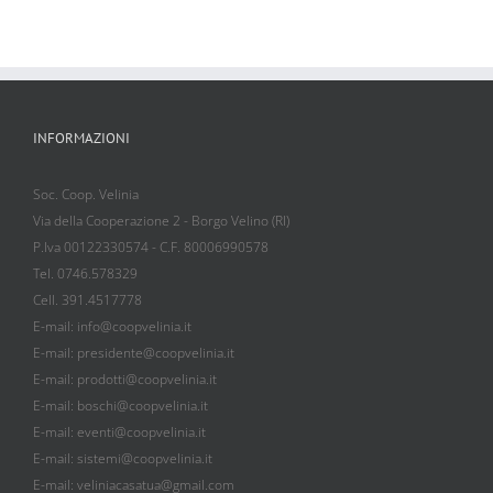
INFORMAZIONI
Soc. Coop. Velinia
Via della Cooperazione 2 - Borgo Velino (RI)
P.Iva 00122330574 - C.F. 80006990578
Tel. 0746.578329
Cell. 391.4517778
E-mail: info@coopvelinia.it
E-mail: presidente@coopvelinia.it
E-mail: prodotti@coopvelinia.it
E-mail: boschi@coopvelinia.it
E-mail: eventi@coopvelinia.it
E-mail: sistemi@coopvelinia.it
E-mail: veliniacasatua@gmail.com