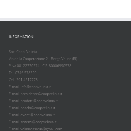
INFORMAZIONI
Soc. Coop. Velinia
Via della Cooperazione 2 - Borgo Velino (RI)
P.Iva 00122330574 - C.F. 80006990578
Tel. 0746.578329
Cell. 391.4517778
E-mail: info@coopvelinia.it
E-mail: presidente@coopvelinia.it
E-mail: prodotti@coopvelinia.it
E-mail: boschi@coopvelinia.it
E-mail: eventi@coopvelinia.it
E-mail: sistemi@coopvelinia.it
E-mail: veliniacasatua@gmail.com