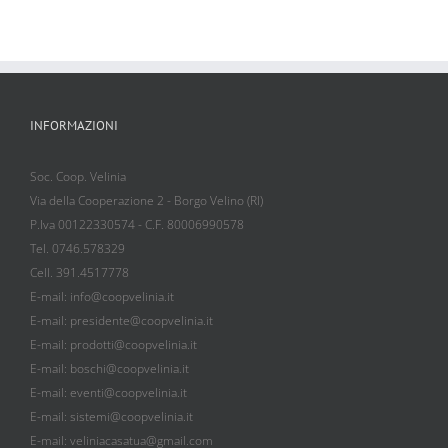
INFORMAZIONI
Soc. Coop. Velinia
Via della Cooperazione 2 - Borgo Velino (RI)
P.Iva 00122330574 - C.F. 80006990578
Tel. 0746.578329
Cell. 391.4517778
E-mail: info@coopvelinia.it
E-mail: presidente@coopvelinia.it
E-mail: prodotti@coopvelinia.it
E-mail: boschi@coopvelinia.it
E-mail: eventi@coopvelinia.it
E-mail: sistemi@coopvelinia.it
E-mail: veliniacasatua@gmail.com