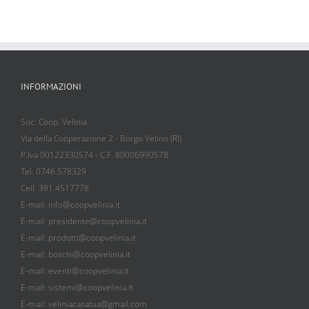
INFORMAZIONI
Soc. Coop. Velinia
Via della Cooperazione 2 - Borgo Velino (RI)
P.Iva 00122330574 - C.F. 80006990578
Tel. 0746.578329
Cell. 391.4517778
E-mail: info@coopvelinia.it
E-mail: presidente@coopvelinia.it
E-mail: prodotti@coopvelinia.it
E-mail: boschi@coopvelinia.it
E-mail: eventi@coopvelinia.it
E-mail: sistemi@coopvelinia.it
E-mail: veliniacasatua@gmail.com