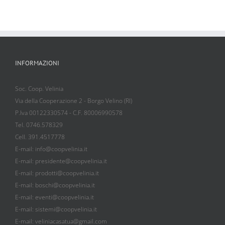
INFORMAZIONI
Soc. Coop. Velinia
Via della Cooperazione 2 - Borgo Velino (RI)
P.Iva 00122330574 - C.F. 80006990578
Tel. 0746.578329
Cell. 391.4517778
E-mail: info@coopvelinia.it
E-mail: presidente@coopvelinia.it
E-mail: prodotti@coopvelinia.it
E-mail: boschi@coopvelinia.it
E-mail: eventi@coopvelinia.it
E-mail: sistemi@coopvelinia.it
E-mail: veliniacasatua@gmail.com