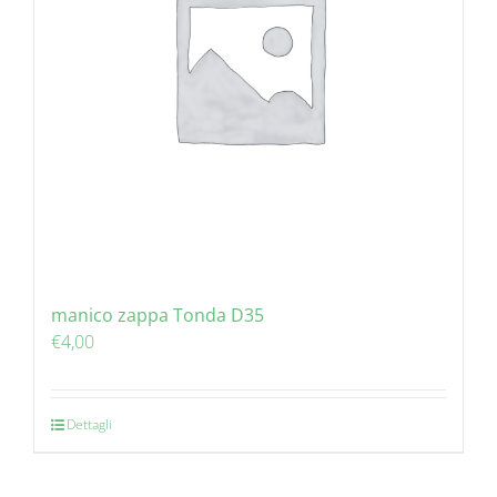
manico zappa Tonda D35
€
4,00
Dettagli