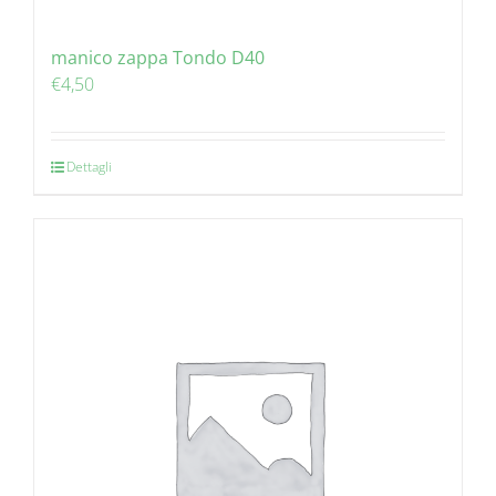
manico zappa Tondo D40
€
4,50
Dettagli