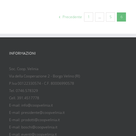
Precedente
1
…
5
6
INFORMAZIONI
Soc. Coop. Velinia
Via della Cooperazione 2 - Borgo Velino (RI)
P.Iva 00122330574 - C.F. 80006990578
Tel. 0746.578329
Cell. 391.4517778
E-mail: info@coopvelinia.it
E-mail: presidente@coopvelinia.it
E-mail: prodotti@coopvelinia.it
E-mail: boschi@coopvelinia.it
E-mail: eventi@coopvelinia.it