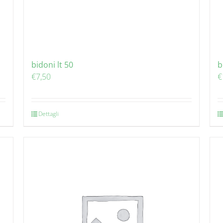
bidoni lt 50
b
€
7,50
€
Dettagli