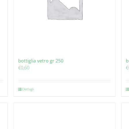
bottiglia vetro gr 250
b
€
0,60
€
Dettagli