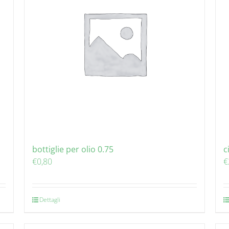
bottiglie per olio 0.75
c
€
0,80
€
Dettagli