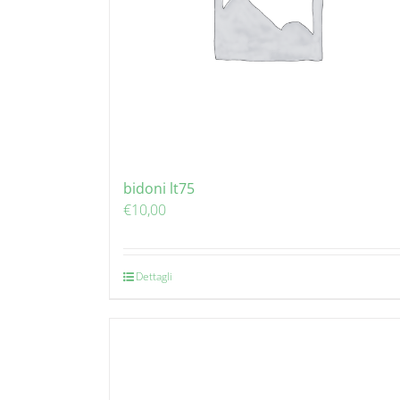
bidoni lt75
€
10,00
Dettagli