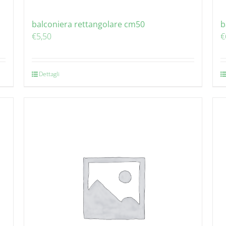
balconiera rettangolare cm50
b
€
5,50
€
Dettagli