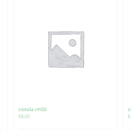
ciotola cm50
c
€
8,00
€