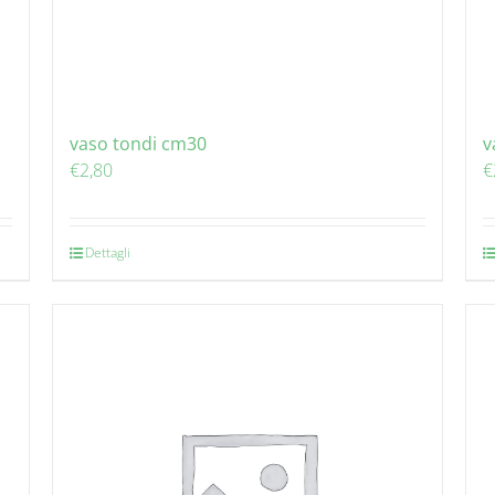
vaso tondi cm30
v
€
2,80
€
Dettagli