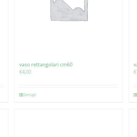
vaso rettangolari cm60
v
€
4,00
€
Dettagli