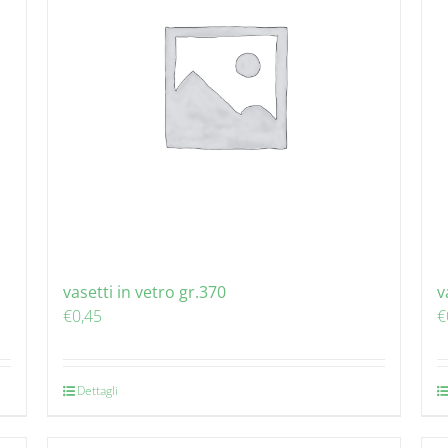
vasetti in vetro gr.370
v
€
0,45
€
Dettagli