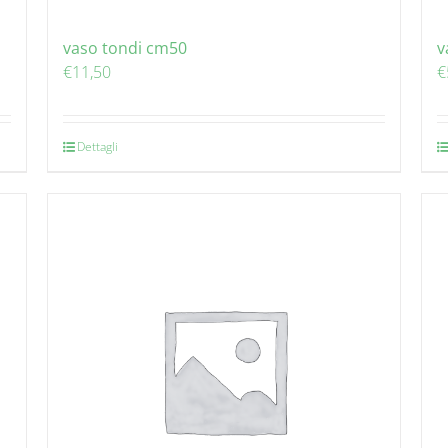
vaso tondi cm50
v
€
11,50
€
Dettagli