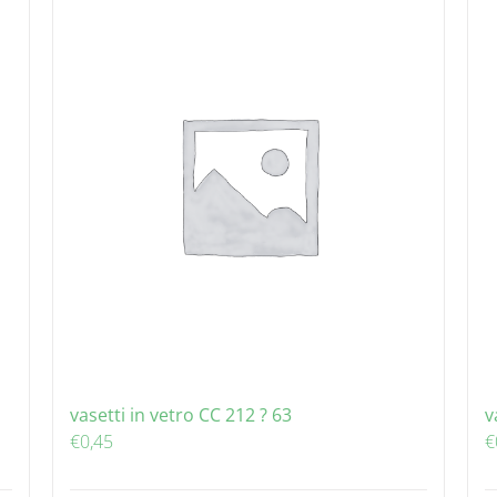
vasetti in vetro CC 212 ? 63
v
€
0,45
€