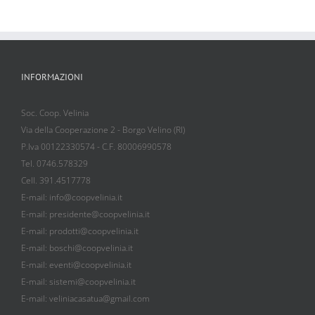
INFORMAZIONI
Soc. Coop. Velinia
Via della Cooperazione 2 - Borgo Velino (RI)
P.Iva 00122330574 - C.F. 80006990578
Tel. 0746.578329
Cell. 391.4517778
E-mail: info@coopvelinia.it
E-mail: presidente@coopvelinia.it
E-mail: prodotti@coopvelinia.it
E-mail: boschi@coopvelinia.it
E-mail: eventi@coopvelinia.it
E-mail: sistemi@coopvelinia.it
E-mail: veliniacasatua@gmail.com