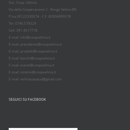
Soc. Coop. Velinia
Via della Cooperazione 2 - Borgo Velino (RI)
P.Iva 00122330574 - C.F. 80006990578
Tel. 0746.578329
Cell. 391.4517778
E-mail: info@coopvelinia.it
E-mail: presidente@coopvelinia.it
E-mail: prodotti@coopvelinia.it
E-mail: boschi@coopvelinia.it
E-mail: eventi@coopvelinia.it
E-mail: sistemi@coopvelinia.it
E-mail: veliniacasatua@gmail.com
SEGUICI SU FACEBOOK