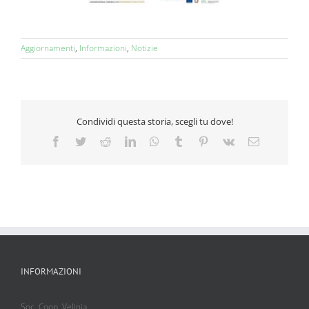
Aggiornamenti
,
Informazioni
,
Notizie
Condividi questa storia, scegli tu dove!
Facebook
Twitter
Reddit
LinkedIn
WhatsApp
Tumblr
Pinterest
Vk
Email
INFORMAZIONI
Soc. Coop. Velinia