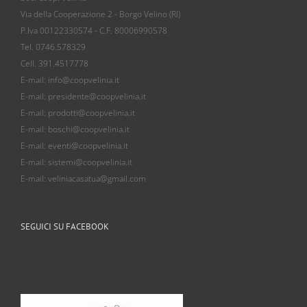
Via della Cooperazione 2 - Borgo Velino (RI)
P.Iva 00122330574 - C.F. 80006990578
Tel. 0746.578329
Cell. 391.4517778
E-mail: info@coopvelinia.it
E-mail: presidente@coopvelinia.it
E-mail: prodotti@coopvelinia.it
E-mail: boschi@coopvelinia.it
E-mail: eventi@coopvelinia.it
E-mail: sistemi@coopvelinia.it
E-mail: veliniacasatua@gmail.com
SEGUICI SU FACEBOOK