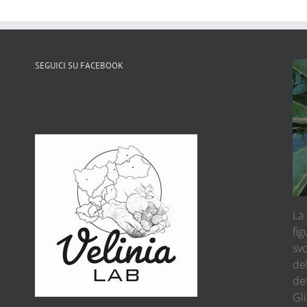
SEGUICI SU FACEBOOK
La 
fig
sv
del
def
Gli