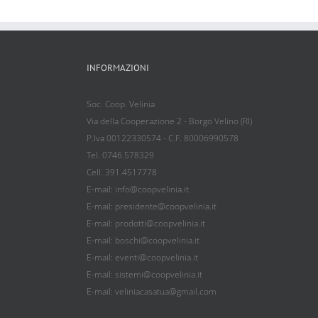
INFORMAZIONI
Soc. Coop. Velinia
Via della Cooperazione 2 - Borgo Velino (RI)
P.Iva 00122330574 - C.F. 80006990578
Tel. 0746.578329
Cell. 391.4517778
E-mail: info@coopvelinia.it
E-mail: presidente@coopvelinia.it
E-mail: prodotti@coopvelinia.it
E-mail: boschi@coopvelinia.it
E-mail: eventi@coopvelinia.it
E-mail: sistemi@coopvelinia.it
E-mail: veliniacasatua@gmail.com