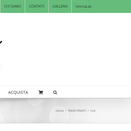
CHI SIAMO
CONTATTI
GALLERIA
VeliniaLab
ACQUISTA
Home
/
TRASFORMATI
/
Colli