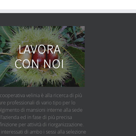
cooperativa velinia è alla ricerca di più
ure professionali di vario tipo per lo
olgimento di mansioni interne alla sede
l’azienda ed in fase di più precisa
inizione per attività di riorganizzazione.
 interessati di ambo i sessi alla selezione