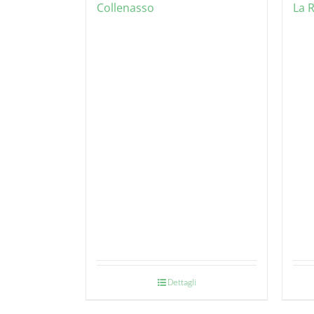
Collenasso
La 
Dettagli