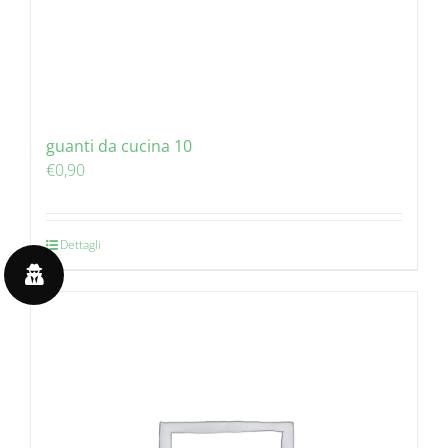
guanti da cucina 10
€
0,90
Dettagli