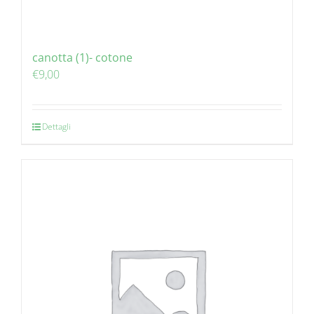
canotta (1)- cotone
€
9,00
Dettagli