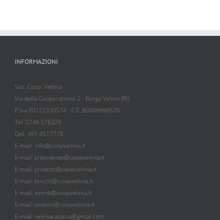
INFORMAZIONI
Soc. Coop. Velinia
Via della Cooperazione 2 - Borgo Velino (RI)
P.Iva 00122330574 - C.F. 80006990578
Tel. 0746.578329
Cell. 391.4517778
E-mail: info@coopvelinia.it
E-mail: presidente@coopvelinia.it
E-mail: prodotti@coopvelinia.it
E-mail: boschi@coopvelinia.it
E-mail: eventi@coopvelinia.it
E-mail: sistemi@coopvelinia.it
E-mail: veliniacasatua@gmail.com