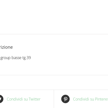
izione
 group basse tg.39
Condividi su Twitter
Condividi su Pintere