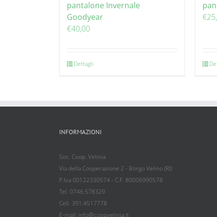
pantalone Invernale
pan
Goodyear
€
25
€
40,00
Dettagli
Det
INFORMAZIONI
Soc. Coop. Velinia
Via della Cooperazione 2 - Borgo Velino (RI)
P.Iva 00122330574 - C.F. 80006990578
Tel. 0746.578329
Cell. 391.4517778
E-mail: info@coopvelinia.it