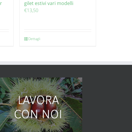
r
gilet estivi vari modelli
€
13,50
Dettagli