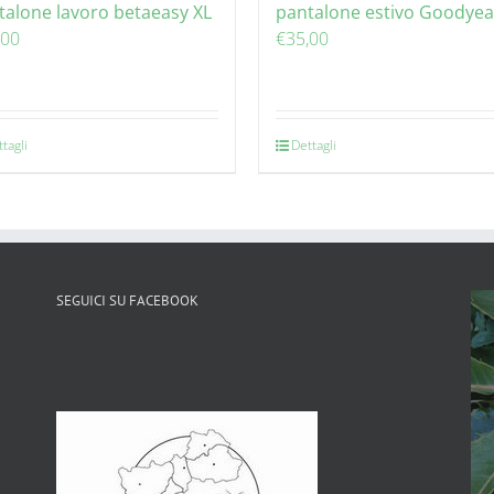
talone lavoro betaeasy XL
pantalone estivo Goodyea
,00
€
35,00
tagli
Dettagli
SEGUICI SU FACEBOOK