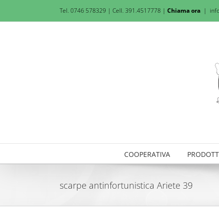
Salta
Tel. 0746 578329 | Cell. 391.4517778 |
Chiama ora
|
inf
al
contenuto
COOPERATIVA
PRODOTT
scarpe antinfortunistica Ariete 39