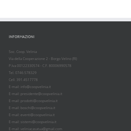
INFORMAZIONI
Soc. Coop. Velinia
Via della Cooperazione 2 - Borgo Velino (RI)
P.Iva 00122330574 - C.F. 80006990578
Tel. 0746.578329
Cell. 391.4517778
E-mail: info@coopvelinia.it
E-mail: presidente@coopvelinia.it
E-mail: prodotti@coopvelinia.it
E-mail: boschi@coopvelinia.it
E-mail: eventi@coopvelinia.it
E-mail: sistemi@coopvelinia.it
E-mail: veliniacasatua@gmail.com