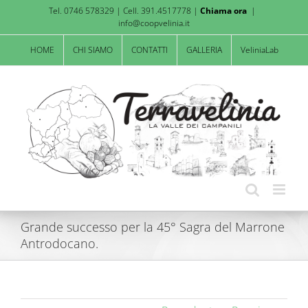
Salta
Tel. 0746 578329 | Cell. 391.4517778 |
Chiama ora
|
al
info@coopvelinia.it
contenuto
HOME
CHI SIAMO
CONTATTI
GALLERIA
VeliniaLab
Grande successo per la 45° Sagra del Marrone
Antrodocano.