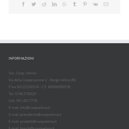
Facebook
Twitter
Reddit
LinkedIn
WhatsApp
Tumblr
Pinterest
Vk
Email
INFORMAZIONI
Soc. Coop. Velinia
Via della Cooperazione 2 - Borgo Velino (RI)
P.Iva 00122330574 - C.F. 80006990578
Tel. 0746.578329
Cell. 391.4517778
E-mail: info@coopvelinia.it
E-mail: presidente@coopvelinia.it
E-mail: prodotti@coopvelinia.it
E-mail: boschi@coopvelinia.it