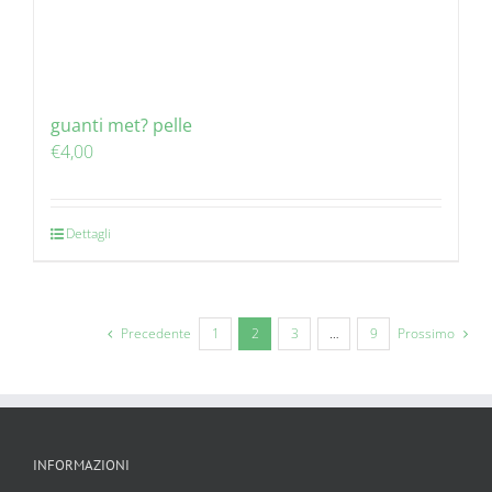
guanti met? pelle
€
4,00
Dettagli
Precedente
1
2
3
…
9
Prossimo
INFORMAZIONI