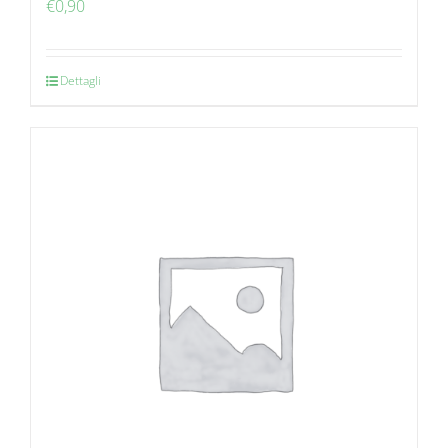
€
0,90
Dettagli