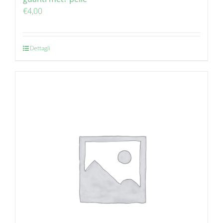
€
4,00
Dettagli