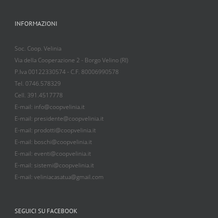
INFORMAZIONI
Soc. Coop. Velinia
Via della Cooperazione 2 - Borgo Velino (RI)
P.Iva 00122330574 - C.F. 80006990578
Tel. 0746.578329
Cell. 391.4517778
E-mail: info@coopvelinia.it
E-mail: presidente@coopvelinia.it
E-mail: prodotti@coopvelinia.it
E-mail: boschi@coopvelinia.it
E-mail: eventi@coopvelinia.it
E-mail: sistemi@coopvelinia.it
E-mail: veliniacasatua@gmail.com
SEGUICI SU FACEBOOK