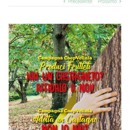
Precedente
Prossimo
Ingrandisci
immagine