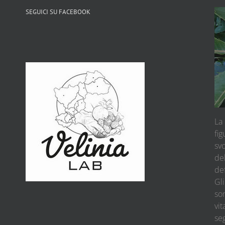
SEGUICI SU FACEBOOK
La 
fig
sv
del
def
Gli
son
vit
se