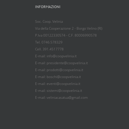
INFORMAZIONI
Soc. Coop. Velinia
Via della Cooperazione 2 - Borgo Velino (RI)
P.Iva 00122330574 - C.F. 80006990578
Tel. 0746.578329
Cell. 391.4517778
E-mail: info@coopvelinia.it
E-mail: presidente@coopvelinia.it
E-mail: prodotti@coopvelinia.it
E-mail: boschi@coopvelinia.it
E-mail: eventi@coopvelinia.it
E-mail: sistemi@coopvelinia.it
E-mail: veliniacasatua@gmail.com