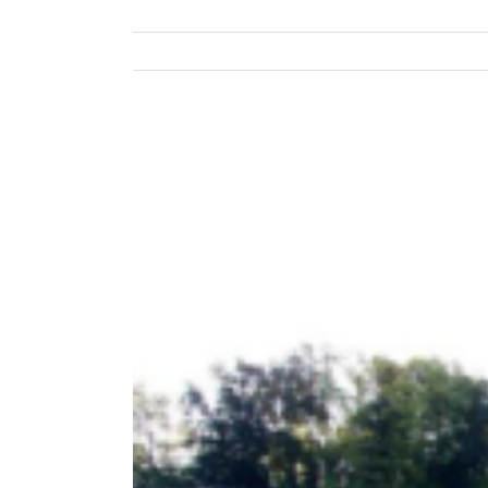
Ingrandisci
immagine