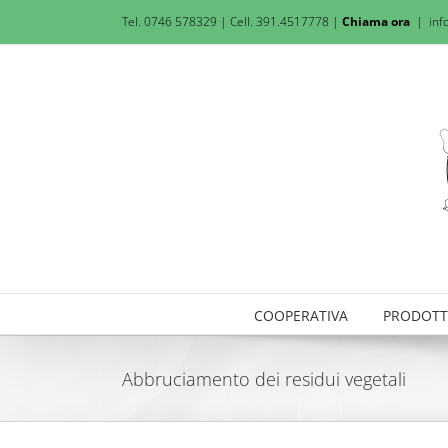
Salta
Tel. 0746 578329 | Cell. 391.4517778 |
Chiama ora
|
inf
al
contenuto
COOPERATIVA
PRODOTT
Abbruciamento dei residui vegetali