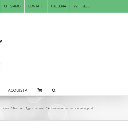
CHI SIAMO
CONTATTI
GALLERIA
VeliniaLab
ACQUISTA
Home
/
Notizie
/
Aggiornamenti
/
Abbruciamento dei residui vegetali