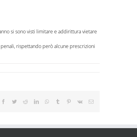
no si sono visti limitare e addirittura vietare
 penali, rispettando però alcune prescrizioni
Facebook
Twitter
Reddit
LinkedIn
WhatsApp
Tumblr
Pinterest
Vk
Email